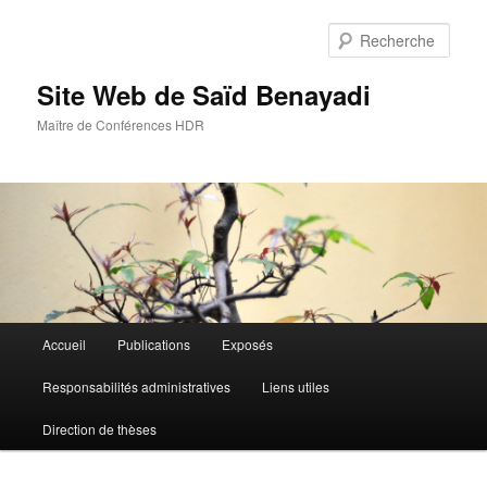
Aller
Aller
au
au
Rech
contenu
contenu
principal
secondaire
Site Web de Saïd Benayadi
Maître de Conférences HDR
Menu
Accueil
Publications
Exposés
principal
Responsabilités administratives
Liens utiles
Direction de thèses