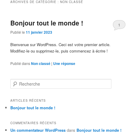
ARCHIVES DE CATÉGORIE :
NON CLASSÉ
Bonjour tout le monde !
1
Publié le
11 janvier 2023
Bienvenue sur WordPress. Ceci est votre premier article.
Modifiez-le ou supprimez-le, puis commencez à écrire !
Publié dans
Non classé
|
Une
réponse
R
e
c
h
ARTICLES RÉCENTS
e
Bonjour tout le monde !
r
c
h
COMMENTAIRES RÉCENTS
e
Un commentateur WordPress
dans
Bonjour tout le monde !