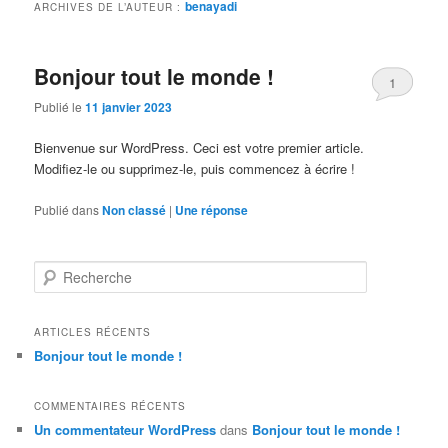
benayadi
ARCHIVES DE L’AUTEUR :
Bonjour tout le monde !
1
Publié le
11 janvier 2023
Bienvenue sur WordPress. Ceci est votre premier article.
Modifiez-le ou supprimez-le, puis commencez à écrire !
Publié dans
Non classé
|
Une
réponse
R
e
c
h
ARTICLES RÉCENTS
e
Bonjour tout le monde !
r
c
h
COMMENTAIRES RÉCENTS
e
Un commentateur WordPress
dans
Bonjour tout le monde !